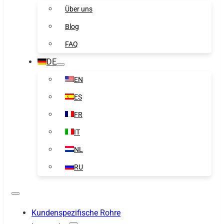
Über uns
Blog
FAQ
DE
EN
ES
FR
IT
NL
RU
Kundenspezifische Rohre