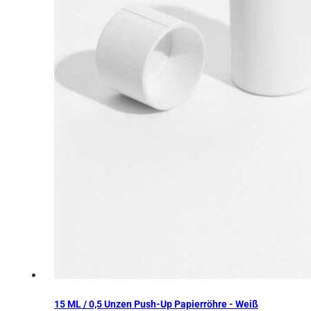
15 ML / 0,5 Unzen Push-Up Papierröhre - Weiß