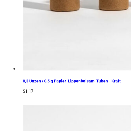
0,3 Unzen / 8,5 g Papier-Lippenbalsam-Tuben - Kraft
$
1.17