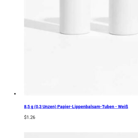
8,5 g (0,3 Unzen) Papier-Lippenbalsam-Tuben - Weiß
$
1.26