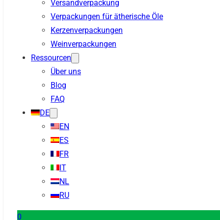
Versandverpackung
Verpackungen für ätherische Öle
Kerzenverpackungen
Weinverpackungen
Ressourcen
Über uns
Blog
FAQ
DE
EN
ES
FR
IT
NL
RU
0