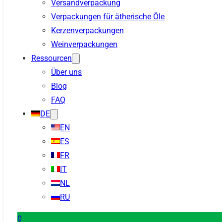
Versandverpackung
Verpackungen für ätherische Öle
Kerzenverpackungen
Weinverpackungen
Ressourcen
Über uns
Blog
FAQ
DE
EN
ES
FR
IT
NL
RU
0