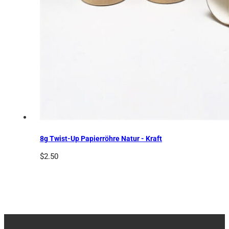
8g Twist-Up Papierröhre Natur - Kraft
$
2.50