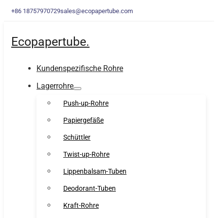
+86 18757970729
sales@ecopapertube.com
Ecopapertube.
Kundenspezifische Rohre
Lagerrohre
Push-up-Rohre
Papiergefäße
Schüttler
Twist-up-Rohre
Lippenbalsam-Tuben
Deodorant-Tuben
Kraft-Rohre