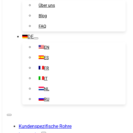
Über uns
Blog
FAQ
DE
EN
ES
FR
IT
NL
RU
Kundenspezifische Rohre