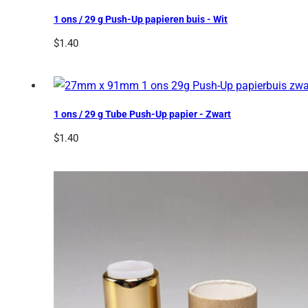
1 ons / 29 g Push-Up papieren buis - Wit
$
1.40
1 ons / 29 g Tube Push-Up papier - Zwart
$
1.40