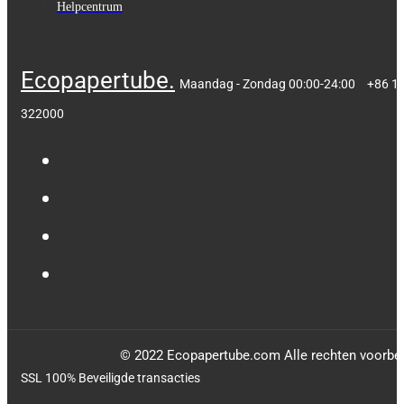
Helpcentrum
Ecopapertube.
Maandag - Zondag 00:00-24:00
+86 1
322000
© 2022 Ecopapertube.com Alle rechten voorbe
SSL 100% Beveiligde transacties