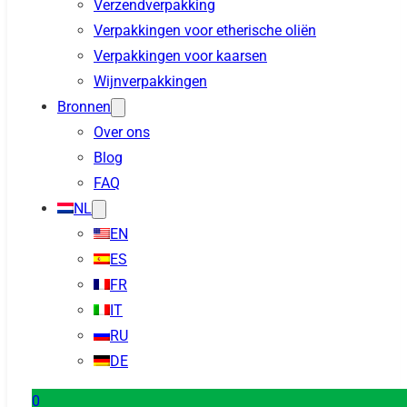
Verzendverpakking
Verpakkingen voor etherische oliën
Verpakkingen voor kaarsen
Wijnverpakkingen
Bronnen
Over ons
Blog
FAQ
NL
EN
ES
FR
IT
RU
DE
0