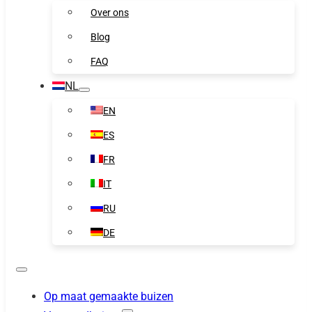
Over ons
Blog
FAQ
NL
EN
ES
FR
IT
RU
DE
Op maat gemaakte buizen