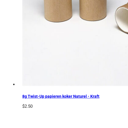
8g Twist-Up papieren koker Naturel - Kraft
$
2.50