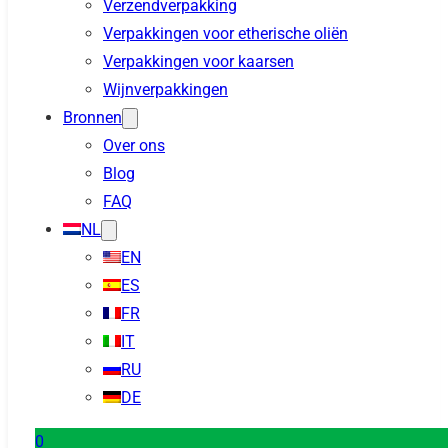
Verzendverpakking
Verpakkingen voor etherische oliën
Verpakkingen voor kaarsen
Wijnverpakkingen
Bronnen
Over ons
Blog
FAQ
NL
EN
ES
FR
IT
RU
DE
0