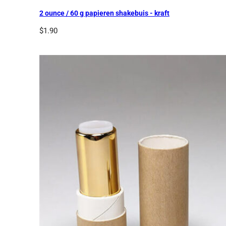
2 ounce / 60 g papieren shakebuis - kraft
$
1.90