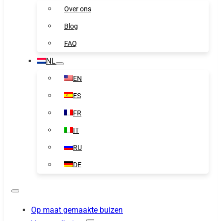
Over ons
Blog
FAQ
NL
EN
ES
FR
IT
RU
DE
Op maat gemaakte buizen