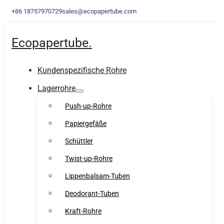
+86 18757970729
sales@ecopapertube.com
Ecopapertube.
Kundenspezifische Rohre
Lagerrohre
Push-up-Rohre
Papiergefäße
Schüttler
Twist-up-Rohre
Lippenbalsam-Tuben
Deodorant-Tuben
Kraft-Rohre