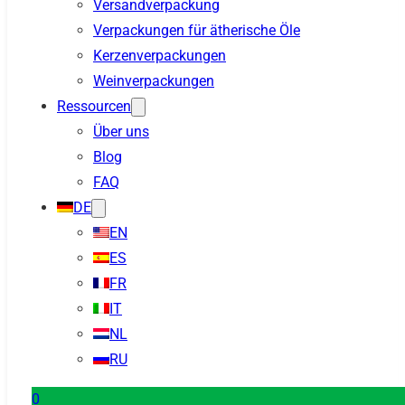
Versandverpackung
Verpackungen für ätherische Öle
Kerzenverpackungen
Weinverpackungen
Ressourcen
Über uns
Blog
FAQ
DE
EN
ES
FR
IT
NL
RU
0