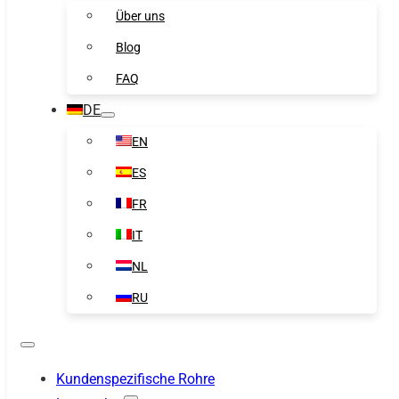
Über uns
Blog
FAQ
DE
EN
ES
FR
IT
NL
RU
Kundenspezifische Rohre