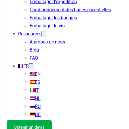
Emballage d'expédition
Conditionnement des huiles essentielles
Emballage des bougies
Emballage du vin
Ressources
À propos de nous
Blog
FAQ
FR
EN
ES
IT
NL
RU
DE
Obtenir un devis