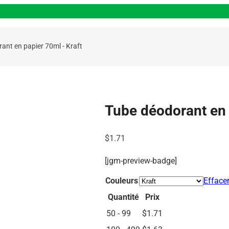
ant en papier 70ml - Kraft
Tube déodorant en 
$
1.71
[jgm-preview-badge]
Couleurs
Efface
Quantité
Prix
50 - 99
$
1.71