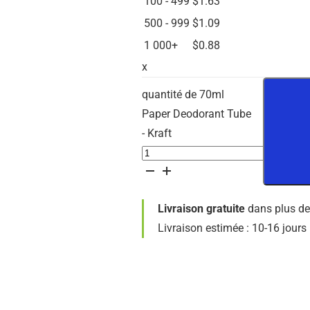
100 - 499
$
1.63
500 - 999
$
1.09
1 000+
$
0.88
x
quantité de 70ml
Paper Deodorant Tube
- Kraft
Livraison gratuite
dans plus de
Livraison estimée : 10-16 jour