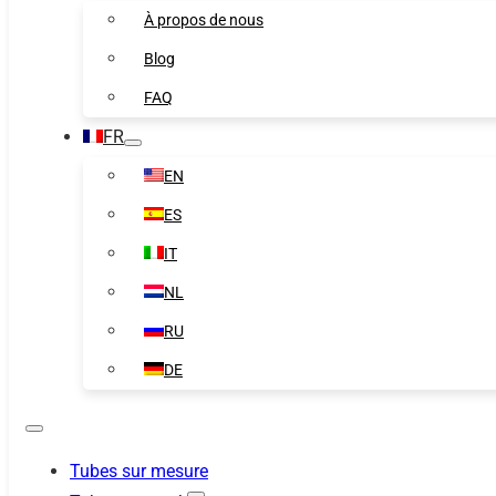
À propos de nous
Blog
FAQ
FR
EN
ES
IT
NL
RU
DE
Tubes sur mesure