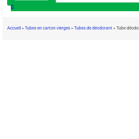
0
Accueil
»
Tubes en carton vierges
»
Tubes de déodorant
»
Tube déodor