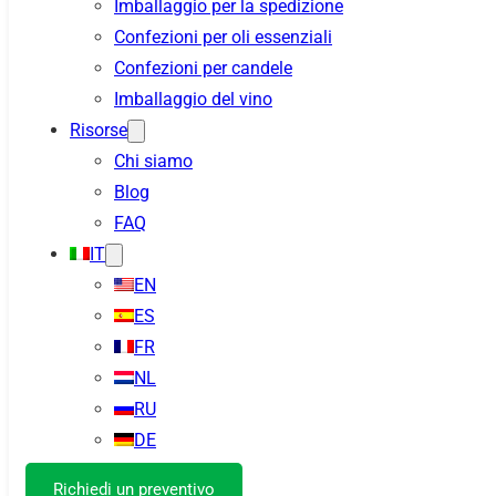
Imballaggio per la spedizione
Confezioni per oli essenziali
Confezioni per candele
Imballaggio del vino
Risorse
Chi siamo
Blog
FAQ
IT
EN
ES
FR
NL
RU
DE
Richiedi un preventivo