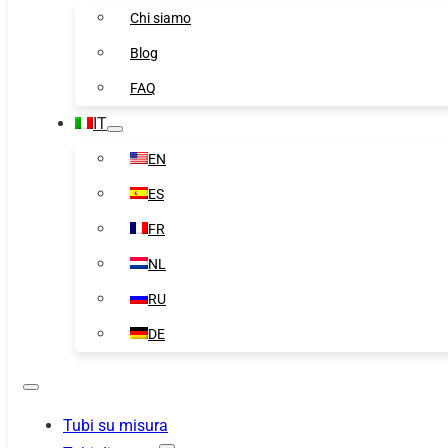
Chi siamo
Blog
FAQ
IT
EN
ES
FR
NL
RU
DE
Tubi su misura