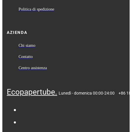
Politica di spedizione
AZIENDA
Chi siamo
Contatto
Centro assistenza
Ecopapertube.
Lunedì - domenica 00:00-24:00
+86 18