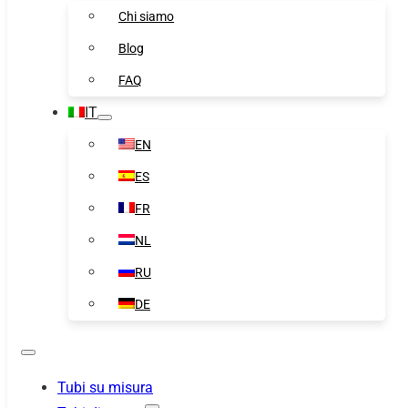
Chi siamo
Blog
FAQ
IT
EN
ES
FR
NL
RU
DE
Tubi su misura