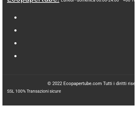
Lunedì - domenica 00:00-24:00
+86 18
© 2022 Ecopapertube.com Tutti i diritti riser
SSL 100% Transazioni sicure