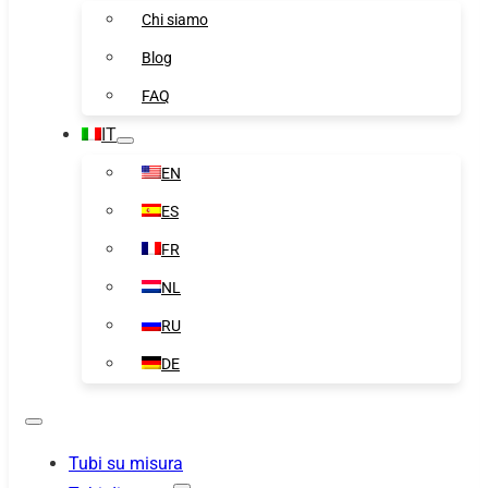
Chi siamo
Blog
FAQ
IT
EN
ES
FR
NL
RU
DE
Tubi su misura