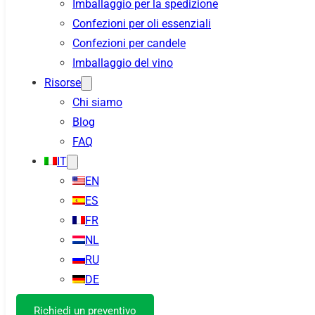
Imballaggio per la spedizione
Confezioni per oli essenziali
Confezioni per candele
Imballaggio del vino
Risorse
Chi siamo
Blog
FAQ
IT
EN
ES
FR
NL
RU
DE
Richiedi un preventivo