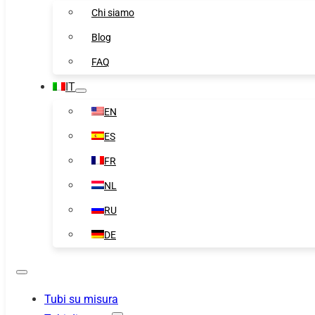
Chi siamo
Blog
FAQ
IT
EN
ES
FR
NL
RU
DE
Tubi su misura