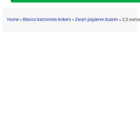
Home
»
Blanco kartonnen kokers
»
Zwart papieren buizen
»
2,5 ounc