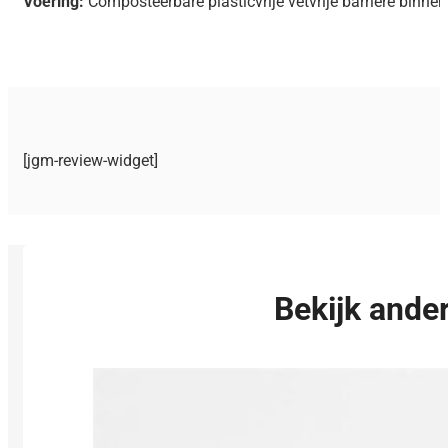
Voering:
Composteerbare plasticvrije vetvrije barrière binnen
[jgm-review-widget]
Bekijk ander