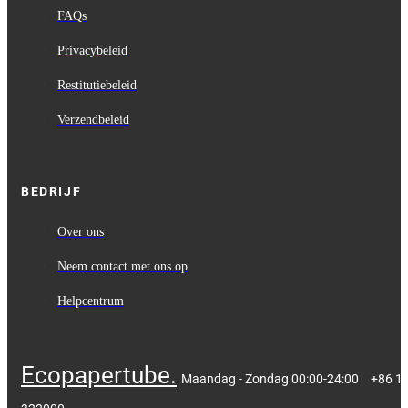
FAQs
Privacybeleid
Restitutiebeleid
Verzendbeleid
BEDRIJF
Over ons
Neem contact met ons op
Helpcentrum
Ecopapertube.
Maandag - Zondag 00:00-24:00
+86 1