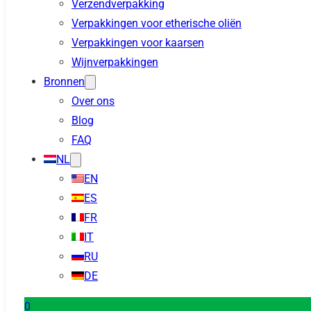
Verzendverpakking
Verpakkingen voor etherische oliën
Verpakkingen voor kaarsen
Wijnverpakkingen
Bronnen
Over ons
Blog
FAQ
NL
EN
ES
FR
IT
RU
DE
0