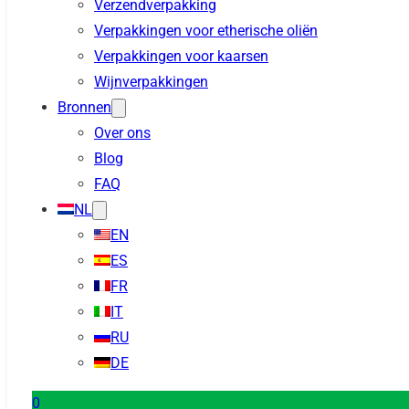
Verzendverpakking
Verpakkingen voor etherische oliën
Verpakkingen voor kaarsen
Wijnverpakkingen
Bronnen
Over ons
Blog
FAQ
NL
EN
ES
FR
IT
RU
DE
0