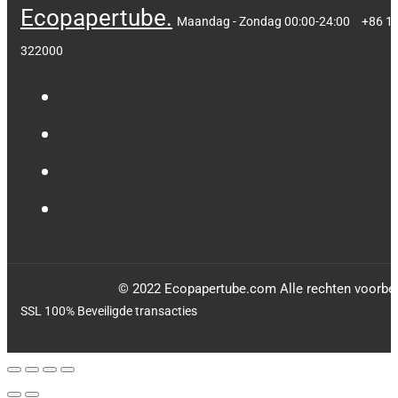
Ecopapertube.
Maandag - Zondag 00:00-24:00
+86 1
322000
© 2022 Ecopapertube.com Alle rechten voorbe
SSL 100% Beveiligde transacties