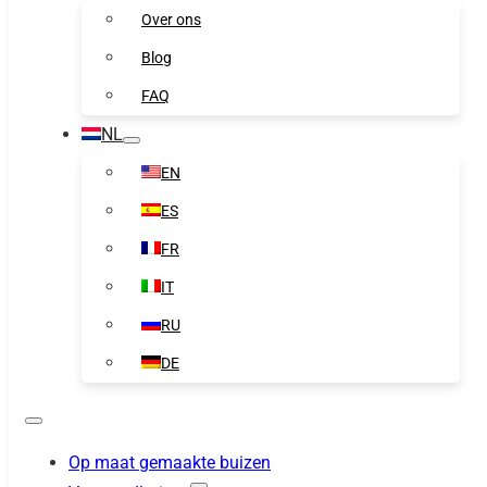
Over ons
Blog
FAQ
NL
EN
ES
FR
IT
RU
DE
Op maat gemaakte buizen