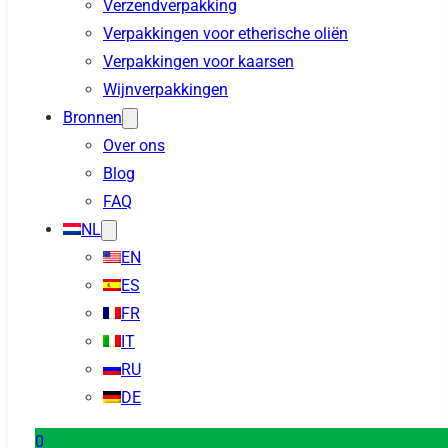
Verzendverpakking
Verpakkingen voor etherische oliën
Verpakkingen voor kaarsen
Wijnverpakkingen
Bronnen
Over ons
Blog
FAQ
NL
EN
ES
FR
IT
RU
DE
0