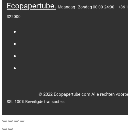
Ecopapertube.
Maandag - Zondag 00:00-24:00
+86 1
322000
© 2022 Ecopapertube.com Alle rechten voorbe
SSL 100% Beveiligde transacties