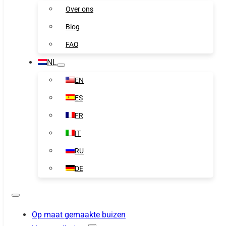
Over ons
Blog
FAQ
NL
EN
ES
FR
IT
RU
DE
Op maat gemaakte buizen