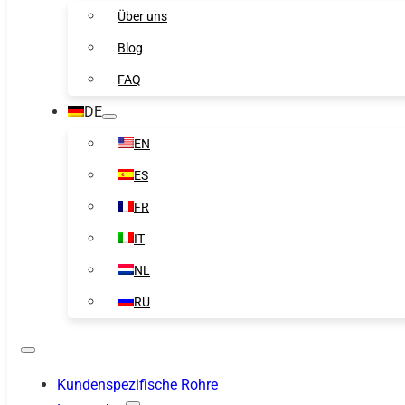
Über uns
Blog
FAQ
DE
EN
ES
FR
IT
NL
RU
Kundenspezifische Rohre