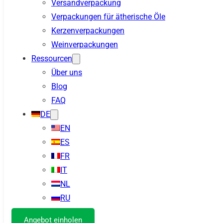
Versandverpackung
Verpackungen für ätherische Öle
Kerzenverpackungen
Weinverpackungen
Ressourcen
Über uns
Blog
FAQ
DE
EN
ES
FR
IT
NL
RU
Angebot einholen