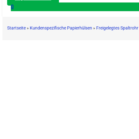
0
Startseite
»
Kundenspezifische Papierhülsen
»
Freigelegtes Spaltroh